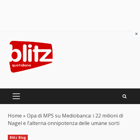
×
Skip
to
content
PRIMARY
MENU
Home
»
Opa di MPS su Mediobanca: i 22 milioni di
Nagel e l’alterna onnipotenza delle umane sorti
Blitz Blog