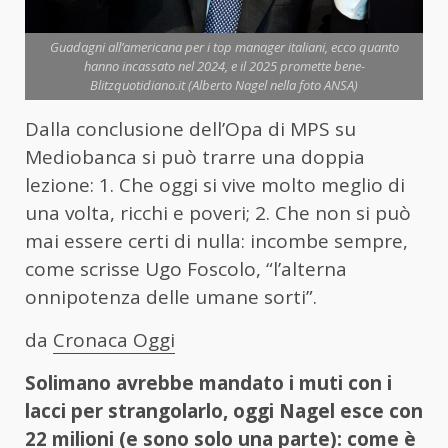
Guadagni all’americana per i top manager italiani, ecco quanto
hanno incassato nel 2024, e il 2025 promette bene-
Blitzquotidiano.it (Alberto Nagel nella foto ANSA)
Dalla conclusione dell’Opa di MPS su
Mediobanca si può trarre una doppia
lezione: 1. Che oggi si vive molto meglio di
una volta, ricchi e poveri; 2. Che non si può
mai essere certi di nulla: incombe sempre,
come scrisse Ugo Foscolo, “l’alterna
onnipotenza delle umane sorti”.
da
Cronaca Oggi
Solimano avrebbe mandato i muti con i
lacci per strangolarlo, oggi Nagel esce con
22 milioni (e sono solo una parte): come è