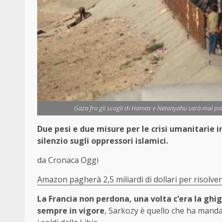
Gaza fra gli scogli di Hamas e Netanyahu sarà mai pace
Due pesi e due misure per le crisi umanitarie in
silenzio sugli oppressori islamici.
da Cronaca Oggi
Amazon pagherà 2,5 miliardi di dollari per risol
La Francia non perdona, una volta c’era la ghi
sempre in vigore
, Sarkozy è quello che ha mand