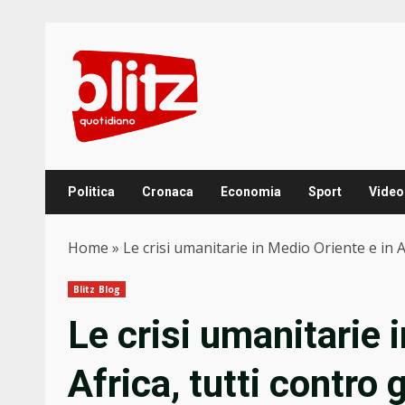
Skip
to
content
Politica
Cronaca
Economia
Sport
Video
Home
»
Le crisi umanitarie in Medio Oriente e in Af
Blitz Blog
Le crisi umanitarie 
Africa, tutti contro g