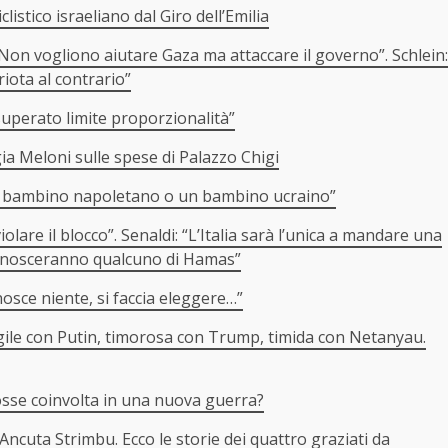
listico israeliano dal Giro dell’Emilia
 Non vogliono aiutare Gaza ma attaccare il governo”. Schlein:
iota al contrario”
 superato limite proporzionalità”
gia Meloni sulle spese di Palazzo Chigi
un bambino napoletano o un bambino ucraino”
iolare il blocco”. Senaldi: “L’Italia sarà l’unica a mandare una
ì conosceranno qualcuno di Hamas”
nosce niente, si faccia eleggere…”
ragile con Putin, timorosa con Trump, timida con Netanyau.
 fosse coinvolta in una nuova guerra?
Ancuta Strimbu. Ecco le storie dei quattro graziati da