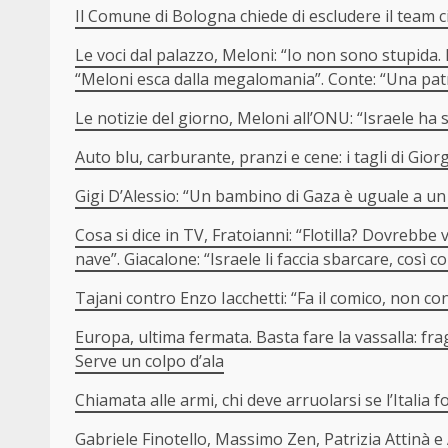
Il Comune di Bologna chiede di escludere il team cic
Le voci dal palazzo, Meloni: “Io non sono stupida.
“Meloni esca dalla megalomania”. Conte: “Una patr
Le notizie del giorno, Meloni all’ONU: “Israele ha
Auto blu, carburante, pranzi e cene: i tagli di Gior
Gigi D’Alessio: “Un bambino di Gaza è uguale a 
Cosa si dice in TV, Fratoianni: “Flotilla? Dovrebbe v
nave”. Giacalone: “Israele li faccia sbarcare, cos
Tajani contro Enzo Iacchetti: “Fa il comico, non co
Europa, ultima fermata. Basta fare la vassalla: f
Serve un colpo d’ala
Chiamata alle armi, chi deve arruolarsi se l’Italia
Gabriele Finotello, Massimo Zen, Patrizia Attinà e 