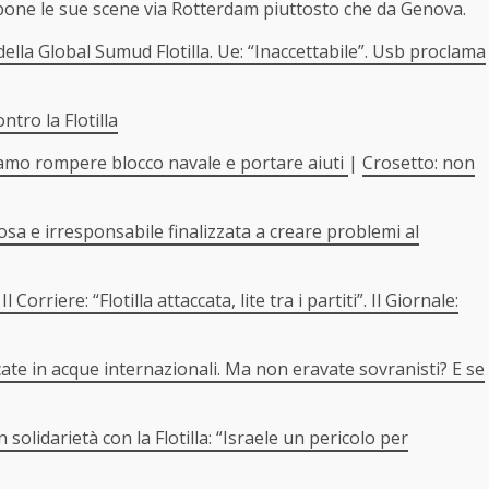
ppone le sue scene via Rotterdam piuttosto che da Genova.
della Global Sumud Flotilla. Ue: “Inaccettabile”. Usb proclama
tro la Flotilla
gliamo rompere blocco navale e portare aiuti
|
Crosetto: non
olosa e irresponsabile finalizzata a creare problemi al
Corriere: “Flotilla attaccata, lite tra i partiti”. Il Giornale:
cate in acque internazionali. Ma non eravate sovranisti? E se
 solidarietà con la Flotilla: “Israele un pericolo per