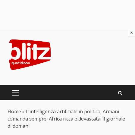
×
Skip
to
content
PRIMARY
MENU
Home
»
L’intelligenza artificiale in politica, Armani
comanda sempre, Africa ricca e devastata: il giornale
di domani